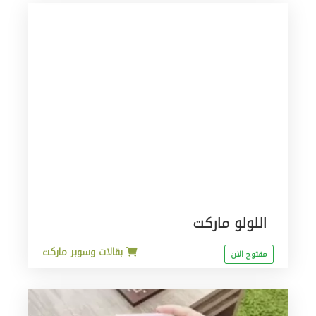
اللولو ماركت
بقالات وسوبر ماركت
مفتوح الان