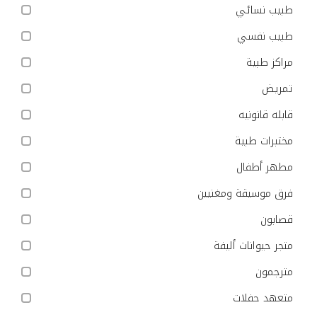
طبيب نسائي
طبيب نفسي
مراكز طبية
تمريض
قابله قانونيه
مختبرات طبية
مطهر أطفال
فرق موسيقة ومغنيين
قصابون
متجر حيوانات أليفة
مترجمون
متعهد حفلات