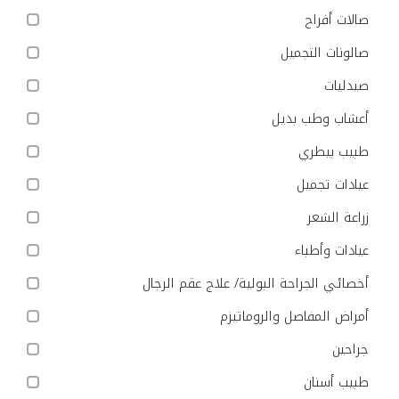
صالات أفراح
صالونات التجميل
صيدليات
أعشاب وطب بديل
طبيب بيطري
عيادات تجميل
زراعة الشعر
عيادات وأطباء
أخصائي الجراحة البولية/ علاج عقم الرجال
أمراض المفاصل والروماتيزم
جراحين
طبيب أسنان