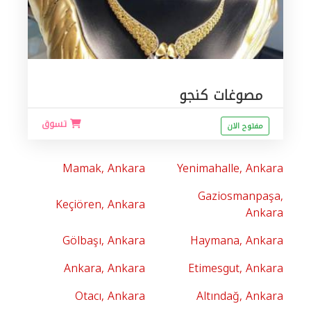
مصوغات كنجو
تسوق
مفتوح الان
Mamak, Ankara
Yenimahalle, Ankara
Gaziosmanpaşa,
Keçiören, Ankara
Ankara
Gölbaşı, Ankara
Haymana, Ankara
Ankara, Ankara
Etimesgut, Ankara
Otacı, Ankara
Altındağ, Ankara