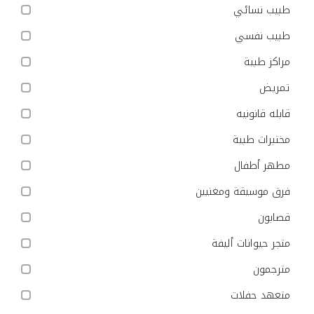
طبيب نسائي
طبيب نفسي
مراكز طبية
تمريض
قابله قانونيه
مختبرات طبية
مطهر أطفال
فرق موسيقة ومغنيين
قصابون
متجر حيوانات أليفة
مترجمون
متعهد حفلات