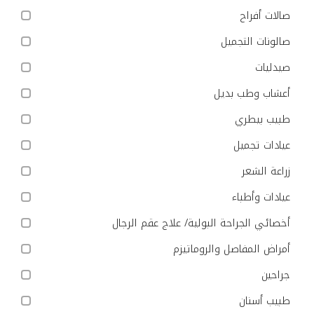
صالات أفراح
صالونات التجميل
صيدليات
أعشاب وطب بديل
طبيب بيطري
عيادات تجميل
زراعة الشعر
عيادات وأطباء
أخصائي الجراحة البولية/ علاج عقم الرجال
أمراض المفاصل والروماتيزم
جراحين
طبيب أسنان