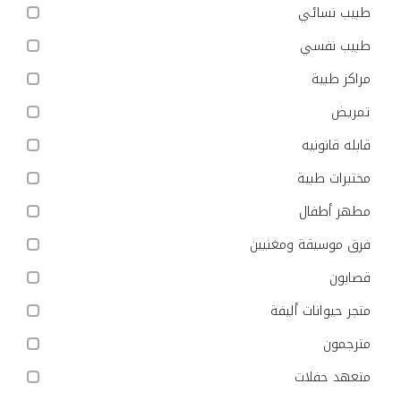
طبيب نسائي
طبيب نفسي
مراكز طبية
تمريض
قابله قانونيه
مختبرات طبية
مطهر أطفال
فرق موسيقة ومغنيين
قصابون
متجر حيوانات أليفة
مترجمون
متعهد حفلات