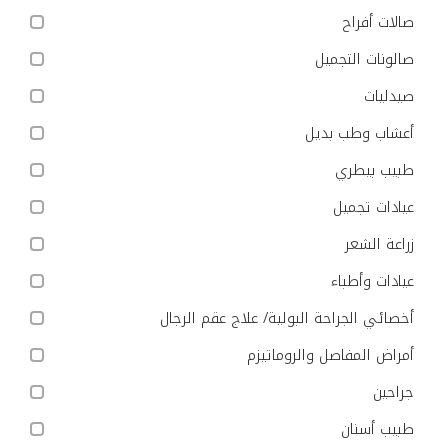
صالات أفراح
صالونات التجميل
صيدليات
أعشاب وطب بديل
طبيب بيطري
عيادات تجميل
زراعة الشعر
عيادات وأطباء
أخصائي الجراحة البولية/ علاج عقم الرجال
أمراض المفاصل والروماتيزم
جراحين
طبيب أسنان