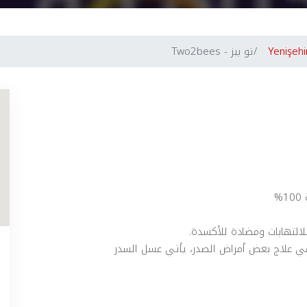
Yenişehi
تو بيز - Two2bees
%
لالتهابات ومضادة للأكسدة.
في علاج بعض أمراض الصدر، يأتي عسل السدر