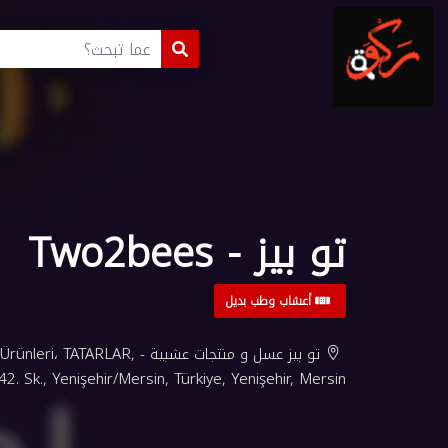
تو بيز - Two2bees
أعشاب وطب بديل
تو بيز عسل و منتجات عشبية - LAR
042. Sk., Yenişehir/Mersin, Türkiye, Yenişehir, Mersin