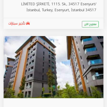
LİMİTED ŞİRKETİ, 1115. Sk., 34517 Esenyurt/
İstanbul, Turkey,
Esenyurt
,
İstanbul
34517
تأجير سيارات
مفتوح الان