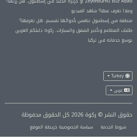
Zeytinburnu Buz Adası أو جزيرة الجليد في إسطنبول.. هل زرتها؟
وماذا تعرف عنها؟ شاهد الفيديو
منطقة في إسطنبول تنافس بأجوائها تقسيم.. هل تعرفها؟
طلبات المطاعم وتأجير الشقق والسيارات.. ركوة: دليلكم العربي
يوسع خدماته في تركيا
Turkey
عربى
حقوق النشر © ركوة 2026 كل الحقوق محفوظة
شروط الخدمة
سياسة الخصوصية
خريطة الموقع