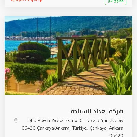
مفتوح الان
شركة بغداد للسياحة
Kızılay, شركة بغداد، Şht. Adem Yavuz Sk. no: 6،
06420 Çankaya/Ankara, Türkiye,
Çankaya
,
Ankara
06420