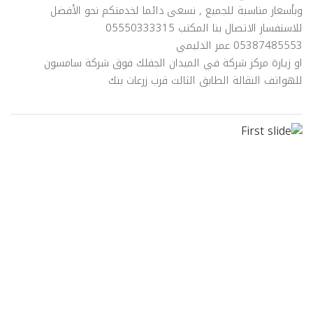
وبأسعار مناسبة للجميع , نسعى دائما لخدمتكم نحو الأفضل
للاستفسار الاتصال بنا المكتب 05550333315
05387485553 عمر الدليمي
او زيارة مركز شركة في الميدان الجفلك فوق شركة سامسون
للهواتف النقالة الطابق الثالث قرب زرعات بنك
evious
Next