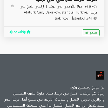
Yeşilköy, تارلا للأراضي في تركيا | اراضي للبيع في
تركيا، Atatürk Cad, Bakırköy/İstanbul, Türkiye,
Bakırköy
,
İstanbul
34149
وكلاء عقارات
مفتوح الان
عن موقع وتطببق ركوة
ركوة هو مرشدك الأمثل في تركيا، يقدم حلولاً للعرب المقيمين
والزائرين. يعرض الأعمال والخدمات العربية في جميع أنحاء تركيا. ليس
فقط كدليل، بل يبرز الأعمال الأفضل بناءً على تقييمات المستخدمين.