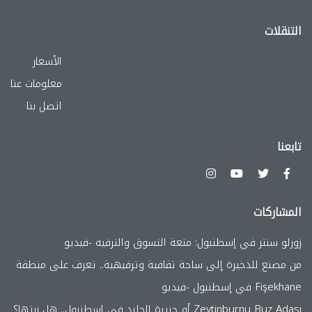
التنقلات
الأسعار
معلومات عنا
اتصل بنا
تابعنا
المشاركات
زورلو سنتر في إسطنبول: متعة التسوق والترفيه -فيديو
من مصنع للذخيرة إلى ساحة ثقافية وترفيهية.. تعرف على منطقة
Fişekhane في إسطنبول -فيديو
Zeytinburnu Buz Adası أو جزيرة الجليد في إسطنبول.. هل زرتها؟