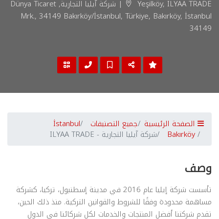
Yeşilköy, ILYAA TRADE | شركة آيليا التجارية, Dünya Ticaret
Mrk., 34149 Bakırköy/İstanbul, Türkiye, Bakırköy, İstanbul
34149
الصفحة الرئيسية
جميع التصنيفات
İstanbul
Bakırköy
شركة آيليا التجارية - ILYAA TRADE
وصف
تأسست شركة إيليا عام 2016 في مدينة إسطنبول، تركيا، كشركة
مساهمة محدودة وفقًا للشروط والقوانين التركية. منذ ذلك الحين،
تقدم شركتنا أفضل المنتجات والخدمات لكل شركائنا في الدول