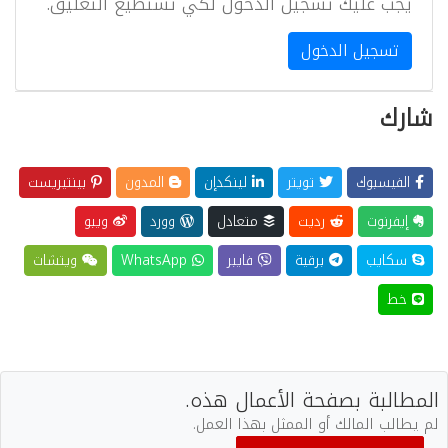
يجب عليك تسجيل الدخول لكي تستطيع التعليق.
تسجيل الدخول
شارك
الفيسبوك
تويتر
لينكدإن
المدون
بينتيريست
إيفرنوت
رديت
متعادل
وورد
ويبو
سكايب
برقية
فايبر
WhatsApp
ويتشات
خط
المطالبة بصفحة الأعمال هذه.
لم يطالب المالك أو الممثل بهذا العمل.