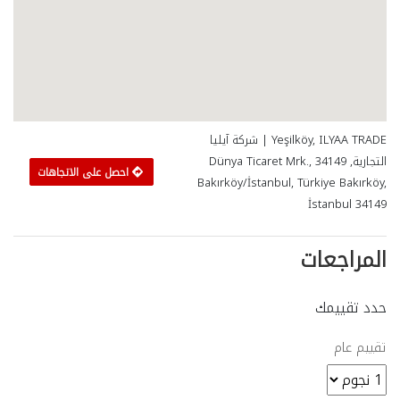
Yeşilköy, ILYAA TRADE | شركة آيليا
التجارية, Dünya Ticaret Mrk., 34149
احصل على الاتجاهات
Bakırköy/İstanbul, Türkiye Bakırköy,
İstanbul 34149
المراجعات
حدد تقييمك
تقييم عام