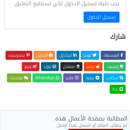
يجب عليك تسجيل الدخول لكي تستطيع التعليق.
تسجيل الدخول
شارك
الفيسبوك
تويتر
لينكدإن
المدون
بينتيريست
إيفرنوت
رديت
متعادل
وورد
ويبو
سكايب
برقية
فايبر
WhatsApp
ويتشات
خط
المطالبة بصفحة الأعمال هذه.
لم يطالب المالك أو الممثل بهذا العمل.