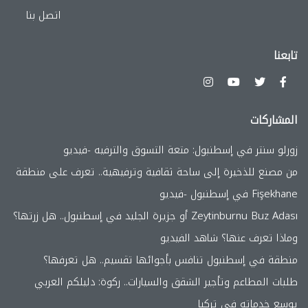
اتصل بنا
تابعنا
المشاركات
زورلو سنتر في إسطنبول: متعة التسوق والترفيه -فيديو
من مصنع للذخيرة إلى ساحة ثقافية وترفيهية.. تعرف على منطقة
Fişekhane في إسطنبول -فيديو
Zeytinburnu Buz Adası أو جزيرة الجليد في إسطنبول.. هل زرتها؟
وماذا تعرف عنها؟ شاهد الفيديو
منطقة في إسطنبول تنافس بأجوائها تقسيم.. هل تعرفها؟
طلبات المطاعم وتأجير الشقق والسيارات.. ركوة: دليلكم العربي
يوسع خدماته في تركيا