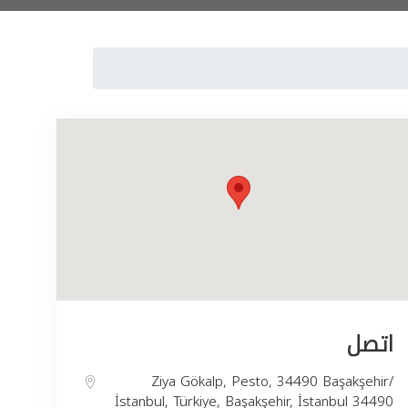
اتصل
Ziya Gökalp, Pesto, 34490 Başakşehir/
İstanbul, Türkiye, Başakşehir, İstanbul 34490