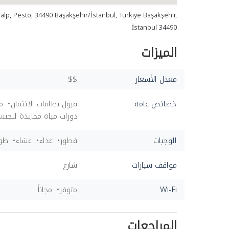
alp, Pesto, 34490 Başakşehir/İstanbul, Türkiye Başakşehir,
İstanbul 34490
الميزات
معدل الأسعار
$$
خصائص عامة
قبول بطاقات الائتمان
م
دورات مياه محايدة للجنس
الوجبات
فطور
غذاء
عشاء
طوا
مواقف سيارات
شارع
Wi-Fi
متوفر
مجاناً
المراجعات