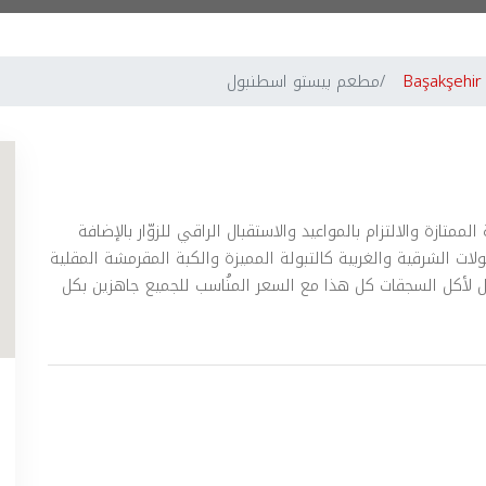
Başakşehir
مطعم بيستو اسطنبول
ازة والالتزام بالمواعيد والاستقبال الراقي للزوّار بالإضافة
ات الشرقية والغربية كالتبولة المميزة والكبة المقرمشة المقلية
أكل السجقات كل هذا مع السعر المنُاسب للجميع جاهزين بكل