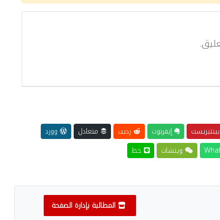
ليق.
ينتيريست
إيفرنوت
رديت
متعادل
وورد
ويتشات
خط
المطالبة بإدارة الصفحة