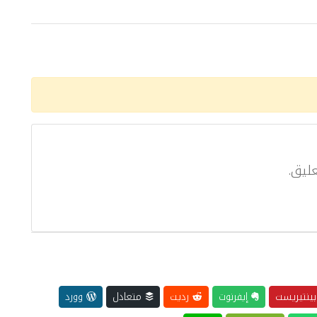
ليق.
ينتيريست
إيفرنوت
رديت
متعادل
وورد