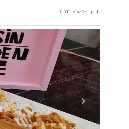
للحجز : 05511548253
Next