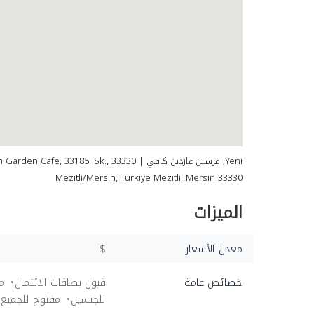
Yeni, مرسين غاردين كافي | den Cafe, 33185. Sk., 33330
Mezitli/Mersin, Türkiye Mezitli, Mersin 33330
الميزات
معدل الأسعار
$
خصائص عامة
قبول بطاقات الائتمان
م
للجنسين
مفتوح للجميع