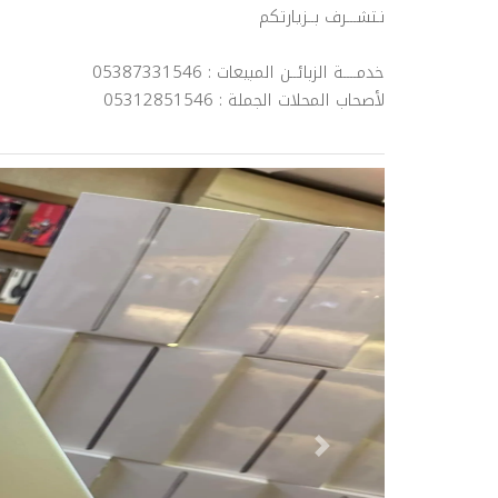
نـتشـــرف بــزيارتكم
خدمــــة الزبائــن المبيعات : 05387331546
لأصحاب المحلات الجملة : 05312851546
Next