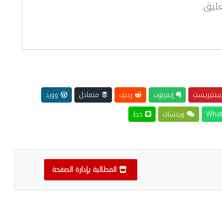
ليق.
ينتيريست
إيفرنوت
رديت
متعادل
وورد
ويتشات
خط
المطالبة بإدارة الصفحة