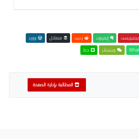
ينتيريست
إيفرنوت
رديت
متعادل
وورد
ويتشات
خط
المطالبة بإدارة الصفحة