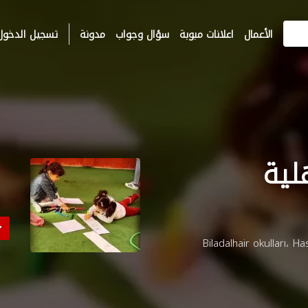
الأعمال
اعلانات مبوبة
سؤال وجواب
مدونة
تسجيل الدخول
لية
 Biladalhair okulları، Hastepe Cd., 07450