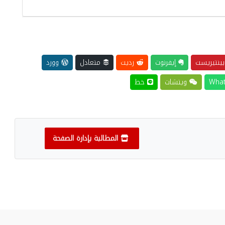
ينتيريست
إيفرنوت
رديت
متعادل
وورد
ويتشات
خط
المطالبة بإدارة الصفحة