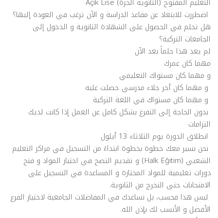
التعليم المفتوح (الثانوية الحرة) Açık Lise
اضطررت للابتعاد عن مقاعد الدراسة و الآن ترغب في العودة إليها؟
هل تحلم في الحصول على الشهادة الثانوية و الدخول إلى
الجامعات التركية؟
لم يعد هذا حلماً بعد الآن
مهما كان عمرك
و مهما كان مستواك التعليمي
و مهما كان آخر جلاء مدرسي حصلت عليه
و مهما كان مستواك في اللغة التركية
بدون الحاجة إلى التفرغ بشكل كامل عن العمل إذا كانت لديك
التزامات
انطلاق الدورة يوم الثلاثاء 13 أيلول
نحن نسير معك خطوة بخطوة ابتداءً من التسجيل في مراكز التعليم
الشعبي (Halk Eğitim) و تقديم النصح في اختيار المواد و فتح
دورات تعليمية للمواد المختارة و المساعدة في التسجيل على
الامتحانات حتى التخرج من الثانوية.
ليس هذا فحسب، بل نساعدك في المفاضلات الجامعية لاختيار الفرع
الأفضل و الأنسب لك بإذن الله.