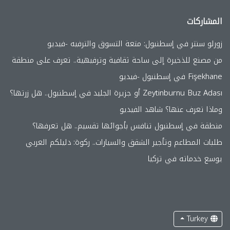
المشاركات
زورلو سنتر في إسطنبول: متعة التسوق والترفيه -فيديو
من مصنع للذخيرة إلى ساحة ثقافية وترفيهية.. تعرف على منطقة
Fişekhane في إسطنبول -فيديو
Zeytinburnu Buz Adası أو جزيرة الجليد في إسطنبول.. هل زرتها؟
وماذا تعرف عنها؟ شاهد الفيديو
منطقة في إسطنبول تنافس بأجوائها تقسيم.. هل تعرفها؟
طلبات المطاعم وتأجير الشقق والسيارات.. ركوة: دليلكم العربي
يوسع خدماته في تركيا
Turkey