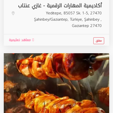
أكاديمية المهارات الرقمية - غازي عنتاب
Yeditepe, 85057 Sk. 1-5, 27470
Şahinbey/Gaziantep, Türkiye,
Şahinbey
,
Gaziantep
27470
معاهد تعليمية
مغلق