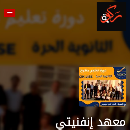
معهد إنفنيتي