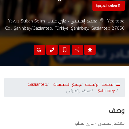
معاهد تعليمية
Yeditepe, معهد إنفينيتي - غازي عنتاب، Yavuz Sultan Selim
Cd., Şahinbey/Gaziantep, Türkiye, Şahinbey, Gaziantep 27050
الصفحة الرئيسية
جميع التصنيفات
Gaziantep
Şahinbey
معهد إنفنيتي
وصف
معهد إنفينيتي - غازي عنتاب