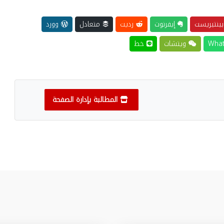
ينتيريست
إيفرنوت
رديت
متعادل
وورد
ويتشات
خط
المطالبة بإدارة الصفحة