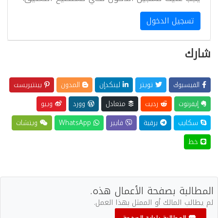
تسجيل الدخول
شارك
الفيسبوك
تويتر
لينكدإن
المدون
بينتيريست
إيفرنوت
رديت
متعادل
وورد
ويبو
سكايب
برقية
فايبر
WhatsApp
ويتشات
خط
المطالبة بصفحة الأعمال هذه.
لم يطالب المالك أو الممثل بهذا العمل.