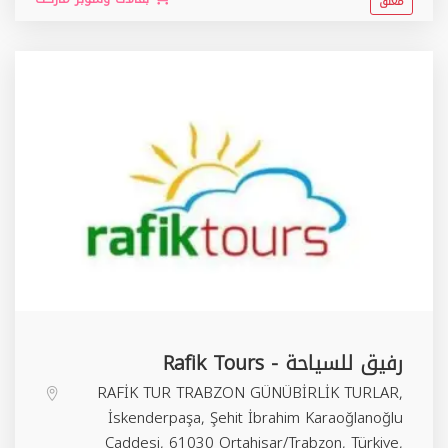
مغلق
رفيق للسياحة - Rafik Tours
RAFİK TUR TRABZON GÜNÜBİRLİK TURLAR,
İskenderpaşa, Şehit İbrahim Karaoğlanoğlu
Caddesi, 61030 Ortahisar/Trabzon, Türkiye,