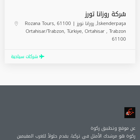
شركة روزانا تورز
İskenderpaşa, روزانا تورز | Rozana Tours, 61100
Ortahisar/Trabzon, Türkiye,
Ortahisar
,
Trabzon
61100
شركات سياحية
عن موقع وتطببق ركوة
ركوة هو مرشدك الأمثل في تركيا، يقدم حلولاً للعرب المقيمين