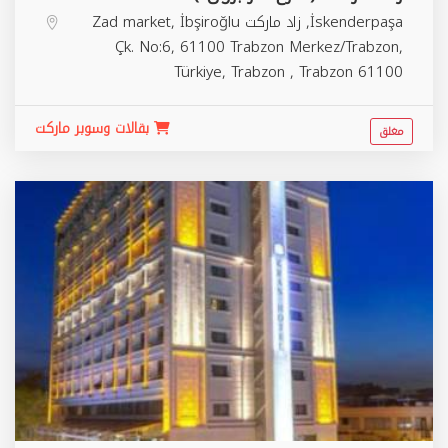
İskenderpaşa, زاد ماركت Zad market, İbşiroğlu
Çk. No:6, 61100 Trabzon Merkez/Trabzon,
Türkiye,
Trabzon
,
Trabzon
61100
بقالات وسوبر ماركت
مغلق