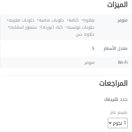
الميزات
متوفر
بقلاوة
كنافة
حلويات شامية
حلويات مغربية
حلويات تونسية
كيك (تورته)
بيتيفور (سابليه)
حلاوة جبن
معدل الأسعار
$
Wi-Fi
متوفر
المراجعات
حدد تقييمك
تقييم عام