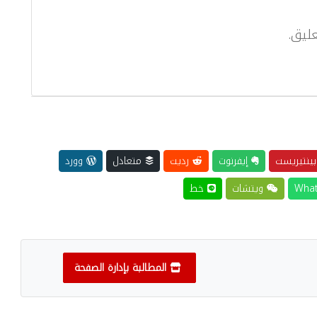
ليق.
ينتيريست
إيفرنوت
رديت
متعادل
وورد
ويتشات
خط
المطالبة بإدارة الصفحة