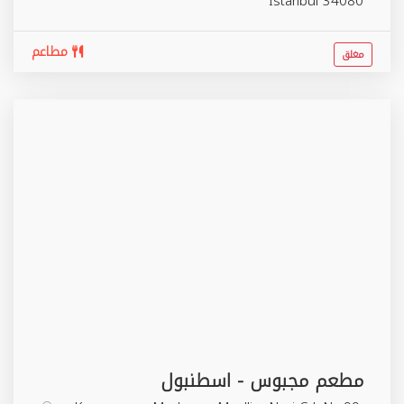
İstanbul
34080
مطاعم
مغلق
مطعم مجبوس - اسطنبول