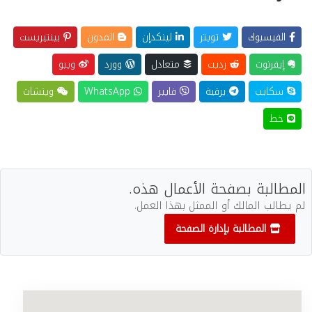
الفيسبوك
تويتر
لينكدإن
المدون
بينتيريست
إيفرنوت
رديت
متعادل
وورد
ويبو
سكايب
برقية
فايبر
WhatsApp
ويتشات
خط
المطالبة بصفحة الأعمال هذه.
لم يطالب المالك أو الممثل بهذا العمل.
المطالبة بإدارة الصفحة