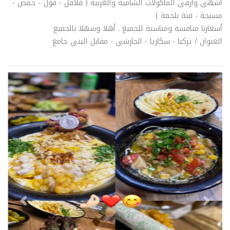
أشهى وأرقى المأكولات الشامية والغربية ( فلافل - فول - حمص -
مسبحة - فتة بلحمة )
أسعارنا منافسة ومناسبة للجميع . أهلا وسهلا بالجميع
العنوان / تركيا - سكاريا - الجارشي - مقابل اليني جامع
evious
Next