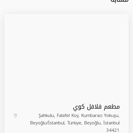
مطعم فلافل كوي
Şahkulu, Falafel Koy, Kumbaracı Yokuşu,
Beyoğlu/İstanbul, Türkiye,
Beyoğlu
,
İstanbul
34421