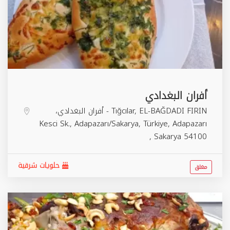
أفران البغدادي
Tığcılar, EL-BAĞDADI FIRIN - أفران البغدادي،
Kesci Sk., Adapazarı/Sakarya, Türkiye,
Adapazarı
,
Sakarya
54100
حلويات شرقية
مغلق