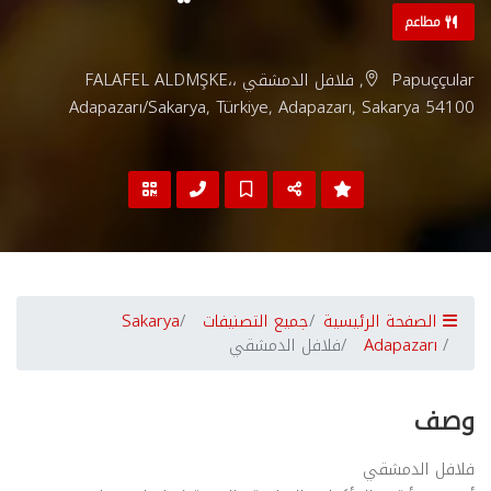
مطاعم
Papuççular, فلافل الدمشقي ،FALAFEL ALDMŞKE،
Adapazarı/Sakarya, Türkiye, Adapazarı, Sakarya 54100
الصفحة الرئيسية
جميع التصنيفات
Sakarya
Adapazarı
فلافل الدمشقي
وصف
فلافل الدمشقي