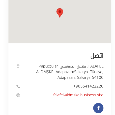
اتصل
Papuççular, فلافل الدمشقي ،FALAFEL
ALDMŞKE، Adapazarı/Sakarya, Türkiye,
Adapazarı, Sakarya 54100
falafel-aldmske.business.site