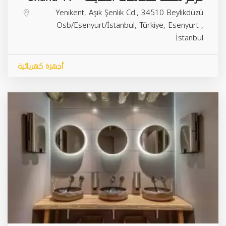
Yenikent, Aşık Şenlik Cd., 34510 Beylikdüzü
Osb/Esenyurt/İstanbul, Türkiye,
Esenyurt
,
İstanbul
أجهزة كهربائية