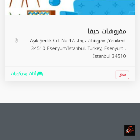
مفروشات حيفا
Yenikent, مفروشات حيفا، Aşık Şenlik Cd. No:47،
34510 Esenyurt/İstanbul, Turkey,
Esenyurt
,
İstanbul
34510
أثاث وديكورات
مغلق