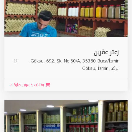
زعتر عقرين
Göksu, 692. Sk. No:60/A, 35380 Buca/İzmir,
تركيا,
İzmir
,
Göksu
بقالات وسوبر ماركت