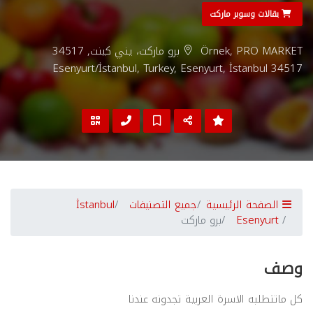
بقالات وسوبر ماركت
Örnek, PRO MARKET برو ماركت، يني كينت, 34517
Esenyurt/İstanbul, Turkey, Esenyurt, İstanbul 34517
الصفحة الرئيسية
جميع التصنيفات
İstanbul
Esenyurt
برو ماركت
وصف
كل ماتتطلبه الاسرة العربية تجدونه عندنا