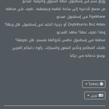
زورلو سنتر في إسطنبول: متعة التسوق والترفيه -فيديو
من مصنع للذخيرة إلى ساحة ثقافية وترفيهية.. تعرف على منطقة
Fişekhane في إسطنبول -فيديو
Zeytinburnu Buz Adası أو جزيرة الجليد في إسطنبول.. هل زرتها؟
وماذا تعرف عنها؟ شاهد الفيديو
منطقة في إسطنبول تنافس بأجوائها تقسيم.. هل تعرفها؟
طلبات المطاعم وتأجير الشقق والسيارات.. ركوة: دليلكم العربي
يوسع خدماته في تركيا
Turkey
عربى