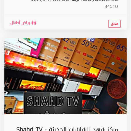
34510
رياض أطفال
مغلق
مركز شهد للشاشات الحديثة - Shahd TV