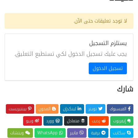
لا توجد تعليقات حتى الآن.
يستلزم التسجيل
يجب عليك تسجيل الدخول لكي تستطيع التعليق.
تسجيل الدخول
شارك
الفيسبوك
تويتر
لينكدإن
المدون
بينتيريست
إيفرنوت
رديت
متعادل
وورد
ويبو
سكايب
برقية
فايبر
WhatsApp
ويتشات