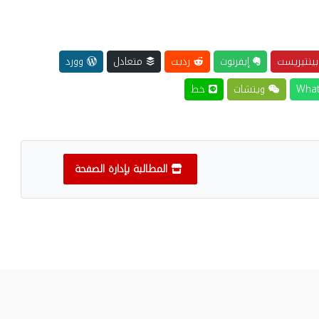
ينتيريست
إيفرنوت
رديت
متعادل
وورد
ويتشات
خط
المطالبة بإدارة الصفحة