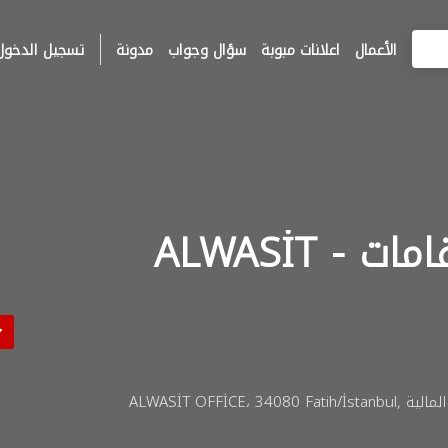
الأعمال
اعلانات مبوبة
سؤال وجواب
مدونة
تسجيل الدخول
الوسيط للتامين والاقامات - ALWASİT
Haseki Sultan, الوسيط للتامين والاقامات والخدمات المالية ALWASİT OFFİCE، 34080 Fatih/İstanbul,