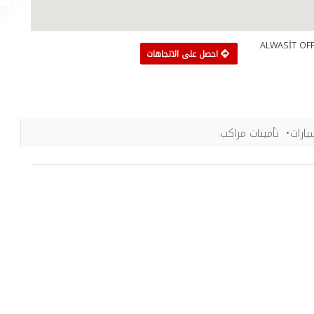
وسيط للتامين والاقامات والخدمات المالية ALWASİT OFFİCE،
احصل على الاتجاهات
يارات
تأمينات مراكب