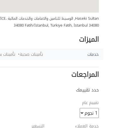
Haseki Sultan, ال
34080 Fatih/İstanbul, Türkiye Fatih, İstanbul 34080
الميزات
خدمات
تأمينات صحية
تأمينات س
المراجعات
حدد تقييمك
تقييم عام
خدمة العملاء
التسعير