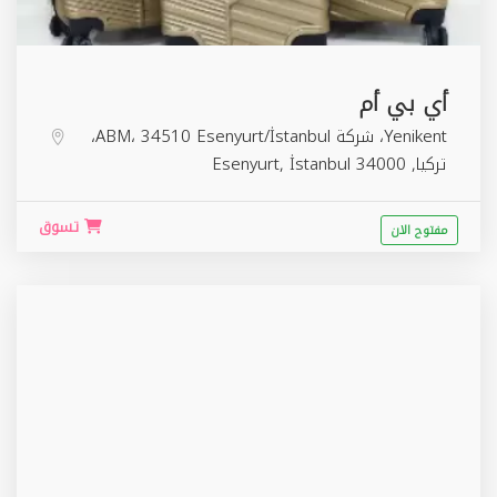
أي بي أم
Yenikent، شركة ABM، 34510 Esenyurt/İstanbul،
تركيا,
34000
İstanbul
,
Esenyurt
تسوق
مفتوح الان