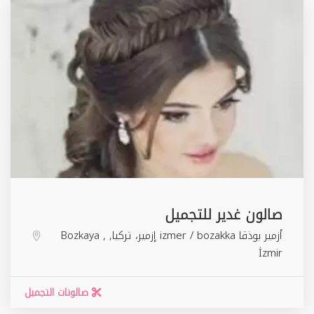
صالون غدير للتجميل
أزمير بوذقا izmer / bozakka ‏إزمير‏، ‏تركيا‏,
,
Bozkaya
İzmir
صالونات التجميل