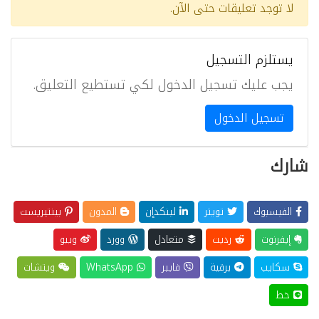
لا توجد تعليقات حتى الآن.
يستلزم التسجيل
يجب عليك تسجيل الدخول لكي تستطيع التعليق.
تسجيل الدخول
شارك
الفيسبوك
تويتر
لينكدإن
المدون
بينتيريست
إيفرنوت
رديت
متعادل
وورد
ويبو
سكايب
برقية
فايبر
WhatsApp
ويتشات
خط