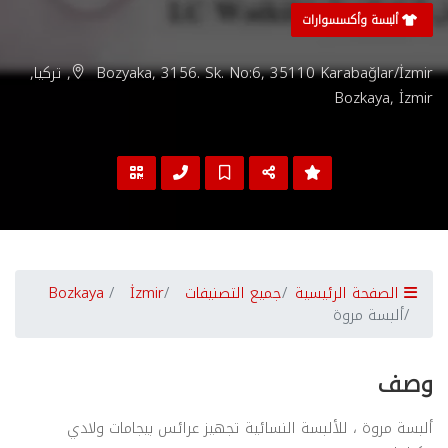
ألبسة وأكسسوارات
Bozyaka, 3156. Sk. No:6, 35110 Karabağlar/İzmir, تركيا,
Bozkaya, İzmir
الصفحة الرئيسية
جميع التصنيفات
İzmir
Bozkaya
ألبسة مروة
وصف
ألبسة مروة ، للألبسة النسائية تجهيز عرائس بيجامات ولادي