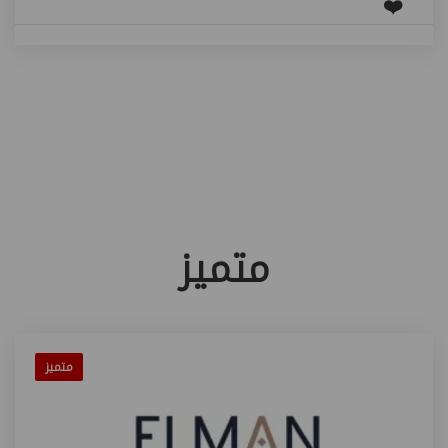
❤️
متميز
متميز