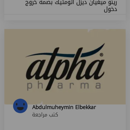
رينو ميغيان ديزل اتومتيك بصمه خروج
دخول
Abdulmuheymin Elbekkar
كتب مراجعة