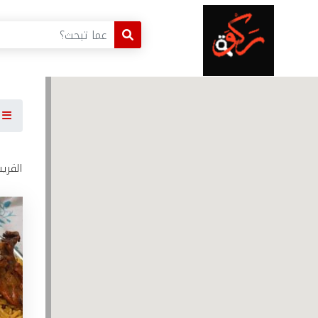
ا
القري