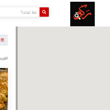
ا
القري