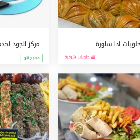
لويات ادا سلورة
مركز الجود لخدم
حلويات شرقية
مفتوح الان