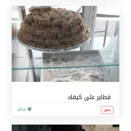
فطاير على كيفك
مخابز
مغلق