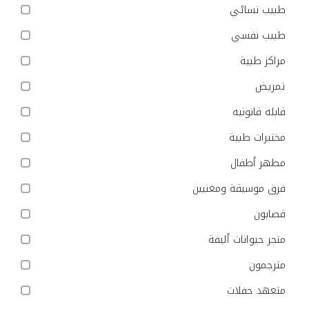
طبيب نسائي
طبيب نفسي
مراكز طبية
تمريض
قابله قانونيه
مختبرات طبية
مطهر أطفال
فرق موسيقة ومغنيين
قصابون
متجر حيوانات أليفة
مترجمون
متعهد حفلات