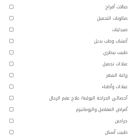
صالات أفراح
صالونات التجميل
صيدليات
أعشاب وطب بديل
طبيب بيطري
عيادات تجميل
زراعة الشعر
عيادات وأطباء
أخصائي الجراحة البولية/ علاج عقم الرجال
أمراض المفاصل والروماتيزم
جراحين
طبيب أسنان