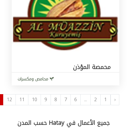
محمصة المؤذن
محامص ومكسرات
12
11
10
9
8
7
6
...
2
1
‹
جميع الأعمال في Hatay حسب المدن